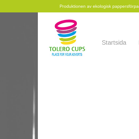
Produktionen av ekologisk pappersförpac
Avio cateringprodukter.
Startsida