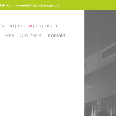
llrikar, livsmedelsförpackningar och
EN
RO
RU
SV
FR
DE
IT
e
Rea
Om oss
▼
Kontakt