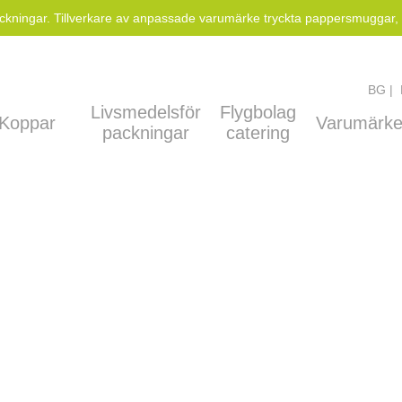
kningar. Tillverkare av anpassade varumärke tryckta pappersmuggar, ta
BG
Livsmedelsför
Flygbolag
Koppar
Varumärk
packningar
catering