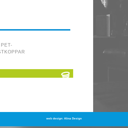
PET-
STKOPPAR
web design: Alina Design