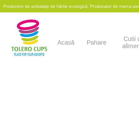
Producere de ambalaje de hârtie ecologică. Producator de marca perso
produse de catering Avio.
Cutii
Acasă
Pahare
alime