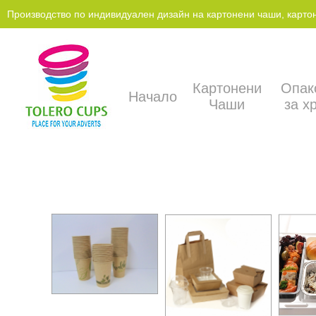
Производство по индивидуален дизайн на картонени чаши, картонен
Картонени
Опак
Начало
Чаши
за х