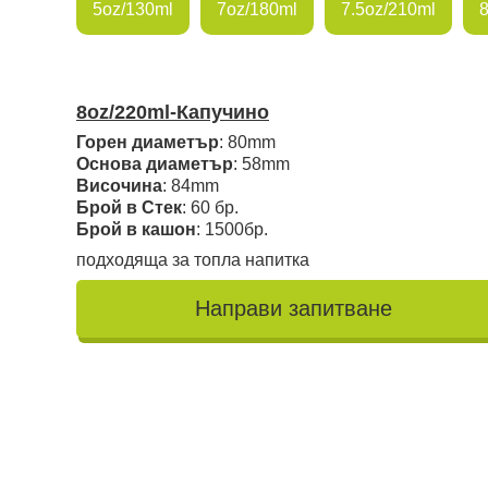
5oz/130ml
7oz/180ml
7.5oz/210ml
8oz/220ml-Капучино
Горен диаметър
: 80mm
Основа диаметър
: 58mm
Височина
: 84mm
Брой в Стек
: 60 бр.
Брой в кашон
: 1500бр.
подходяща за топла напитка