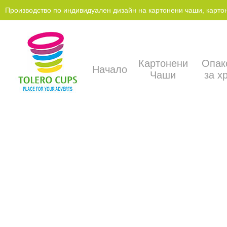
Производство по индивидуален дизайн на картонени чаши, картонен
Картонени
Опак
Начало
Чаши
за х