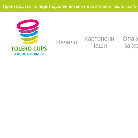
Производство по индивидуален дизайн на картонени чаши, картонен
Картонени
Опак
Начало
Чаши
за х